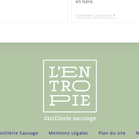
en Isère.
Continuer La Lecture
istillerie Sauvage
Mentions Légales
Plan du site
N