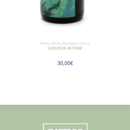
AJOUTER AU PANIER
Alcool
,
Alpine
,
Boutique
,
Liqueur
LIQUEUR ALPINE
30,00
€